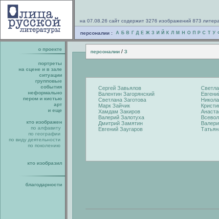
на 07.08.26 сайт содержит 3276 изображений 873 литер
персоналии :
А
Б
В
Г
Д
Е
Ж
З
И
Й
К
Л
М
Н
О
П
Р
С
Т
У
о проекте
/
персоналии
З
портреты
на сцене и в зале
ситуации
групповые
события
Сергей Завьялов
Светла
неформально
Валентин Загорянский
Евгени
пером и кистью
Светлана Заготова
Никола
арт
Марк Зайчик
Кристи
и еще
Хамдам Закиров
Анаста
Валерий Залотуха
Всевол
кто изображен
Дмитрий Замятин
Валери
по алфавиту
Евгений Заугаров
Татьян
по географии
по виду деятельности
по поколению
кто изобразил
благодарности