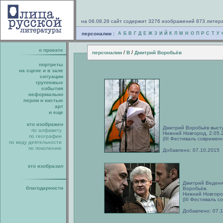
на 06.08.26 сайт содержит 3276 изображений 873 литер
персоналии :
А
Б
В
Г
Д
Е
Ж
З
И
Й
К
Л
М
Н
О
П
Р
С
Т
У
о проекте
/
/
персоналии
В
Дмитрий Воробьёв
портреты
на сцене и в зале
ситуации
групповые
события
неформально
пером и кистью
арт
и еще
кто изображен
Дмитрий Воробьёв высту
по алфавиту
Нижний Новгород, 2.05.
по географии
(III Фестиваль современ
по виду деятельности
по поколению
Добавлено: 07.10.2015
кто изобразил
Дмитрий Веденя
благодарности
Воробьёв.
Нижний Новгород
(III Фестиваль 
Добавлено: 07.