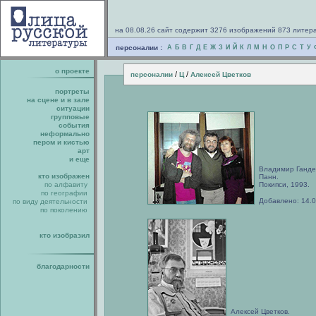
на 08.08.26 сайт содержит 3276 изображений 873 литер
персоналии :
А
Б
В
Г
Д
Е
Ж
З
И
Й
К
Л
М
Н
О
П
Р
С
Т
У
о проекте
/
/
персоналии
Ц
Алексей Цветков
портреты
на сцене и в зале
ситуации
групповые
события
неформально
пером и кистью
арт
и еще
Владимир Ганде
кто изображен
Панн.
по алфавиту
Покипси, 1993.
по географии
Добавлено: 14.
по виду деятельности
по поколению
кто изобразил
благодарности
Алексей Цветков.