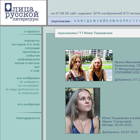
на 07.08.26 сайт содержит 3276 изображений 873 литер
персоналии :
А
Б
В
Г
Д
Е
Ж
З
И
Й
К
Л
М
Н
О
П
Р
С
Т
У
о проекте
/
/
персоналии
Т
Юлия Тишковская
портреты
на сцене и в зале
ситуации
групповые
события
неформально
Ирина Максимов
пером и кистью
Калининград, 25
арт
(V Международн
и еще
СЛОWWWО-2007
кто изображен
Добавлено: 07.
по алфавиту
по географии
по виду деятельности
по поколению
кто изобразил
благодарности
Юлия Тишковская в клубе
Марии Степановой.
Москва, 30.06.2010.
Добавлено: 24.07.2010