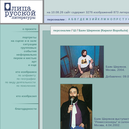
на 10.08.26 сайт содержит 3276 изображений 873 литер
персоналии :
А
Б
В
Г
Д
Е
Ж
З
И
Й
К
Л
М
Н
О
П
Р
С
Т
У
о проекте
/
/
персоналии
Ш
Баян Ширянов (Кирилл Воробьёв)
портреты
на сцене и в зале
ситуации
групповые
события
неформально
пером и кистью
арт
и еще
Баян Ширянов.
Москва, 2004.
кто изображен
по алфавиту
Добавлено: 09.
по географии
по виду деятельности
по поколению
кто изобразил
благодарности
Баян Ширянов выступае
"Ремиссионеры" в салоне
Москва, 4.04.2002.