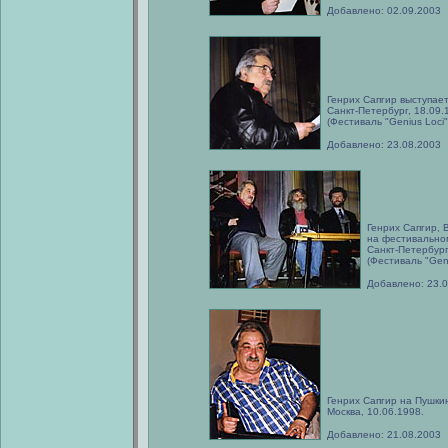
Добавлено: 02.09.2003
Генрих Сапгир выступае
Санкт-Петербург, 18.09.
(Фестиваль "Genius Loci"
Добавлено: 23.08.2003
Генрих Сапгир, 
на фестивальном
Санкт-Петербург
(Фестиваль "Geni
Добавлено: 23.
Генрих Сапгир на Пушкин
Москва, 10.06.1998.
Добавлено: 21.08.2003