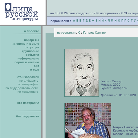
на 08.08.26 сайт содержит 3276 изображений 873 литер
персоналии :
А
Б
В
Г
Д
Е
Ж
З
И
Й
К
Л
М
Н
О
П
Р
С
Т
У
о проекте
/
/
персоналии
С
Генрих Сапгир
портреты
на сцене и в зале
ситуации
групповые
события
неформально
пером и кистью
арт
и еще
кто изображен
по алфавиту
Генрих Сапгир.
по географии
Москва, 2020.
по виду деятельности
Бумага, акварель.
по поколению
Добавлено: 01.06.2020
кто изобразил
благодарности
Генрих Сапгир в
Крымском клубе.
Москва, 10.06.1