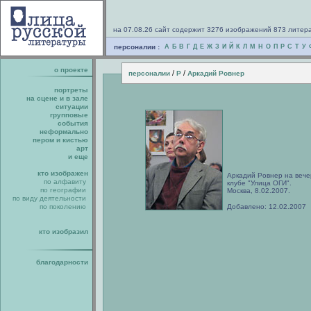
на 07.08.26 сайт содержит 3276 изображений 873 литер
персоналии :
А
Б
В
Г
Д
Е
Ж
З
И
Й
К
Л
М
Н
О
П
Р
С
Т
У
о проекте
/
/
персоналии
Р
Аркадий Ровнер
портреты
на сцене и в зале
ситуации
групповые
события
неформально
пером и кистью
арт
и еще
кто изображен
Аркадий Ровнер на вече
по алфавиту
клубе "Улица ОГИ".
по географии
Москва, 8.02.2007.
по виду деятельности
по поколению
Добавлено: 12.02.2007
кто изобразил
благодарности