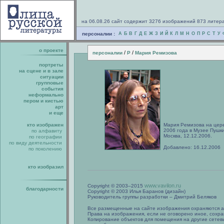
на 06.08.26 сайт содержит 3276 изображений 873 литер
персоналии :
А
Б
В
Г
Д
Е
Ж
З
И
Й
К
Л
М
Н
О
П
Р
С
Т
У
о проекте
/
/
персоналии
Р
Мария Ремизова
портреты
на сцене и в зале
ситуации
групповые
события
неформально
пером и кистью
арт
и еще
кто изображен
Мария Ремизова на цер
2006 года в Музее Пушк
по алфавиту
Москва, 12.12.2006.
по географии
по виду деятельности
Добавлено: 16.12.2006
по поколению
кто изобразил
www.vavilon.ru
Copyright © 2003–2015
благодарности
Copyright © 2003 Илья Баранов (дизайн)
Руководитель группы разработки – Дмитрий Беляков
Все размещенные на сайте изображения охраняются а
Права на изображения, если не оговорено иное, сохра
Копирование объектов для помещения на другие сетев