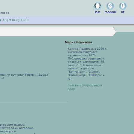
last
random
hit
аторов
Ф
Х
Ц
Ч
Ш
Щ
Э
Ю
Я
Мария Ремизова
Критик. Родилась в 1960 г.
Окончила факультет
журналистики МГУ.
Публиковала рецензии и
обзоры в "Литературной
газете", "Независимой
газете", журналах
"Континент", "Знамя",
емонии вручения Премии "Дебют"
"Новый мир", "Октябрь" и
ина.
др.
Тексты в Журнальном
зале
вторским правом.
няются за их авторами.
ые ресурсы