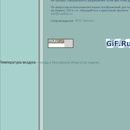
не требует специального разрешения, если при этом да
По вопросам использования наших изображений для т
на бумаге, CD и т.п. обращайтесь к кураторам проекта:
info@vavilon.ru
NOC Service
Сопровождение
Температура воздуха -
.
погода в Московской области на неделю