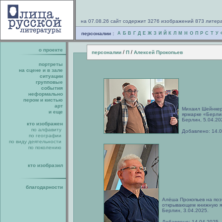
на 07.08.26 сайт содержит 3276 изображений 873 литер
персоналии :
А
Б
В
Г
Д
Е
Ж
З
И
Й
К
Л
М
Н
О
П
Р
С
Т
У
о проекте
/
/
персоналии
П
Алексей Прокопьев
портреты
на сцене и в зале
ситуации
групповые
события
неформально
пером и кистью
арт
Михаил Шейнкер
и еще
ярмарке «Берли
Берлин, 5.04.20
кто изображен
по алфавиту
Добавлено: 14.
по географии
по виду деятельности
по поколению
кто изобразил
благодарности
Алёша Прокопьев на поэ
открывающем книжную я
Берлин, 3.04.2025.
Добавлено: 14.04.2025