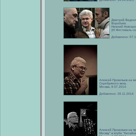
Дмитрий Веденя
Воробьёв.
Нижний Новгород
(III Фестиваль 
Добавлено: 07.
Алексей Прокопьев на в
Серебряного века.
Москва, 8.07.2014.
Добавлено: 26.11.2014
Алексей Прокопьев на п
Москву" в клубе "Китайс