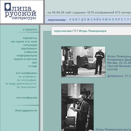
на 06.08.26 сайт содержит 3276 изображений 873 литер
персоналии :
А
Б
В
Г
Д
Е
Ж
З
И
Й
К
Л
М
Н
О
П
Р
С
Т
У
о проекте
/
/
персоналии
П
Игорь Померанцев
портреты
на сцене и в зале
ситуации
групповые
события
неформально
Игорь Померанц
пером и кистью
Владимира Друка
арт
Москва, 24.10.2
и еще
(Третий Москов
поэтов)
кто изображен
Добавлено: 27.
по алфавиту
по географии
по виду деятельности
по поколению
кто изобразил
благодарности
Игорь Померанцев высту