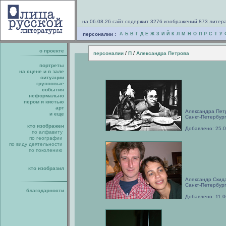
на 06.08.26 сайт содержит 3276 изображений 873 литер
персоналии :
А
Б
В
Г
Д
Е
Ж
З
И
Й
К
Л
М
Н
О
П
Р
С
Т
У
о проекте
/
/
персоналии
П
Александра Петрова
портреты
на сцене и в зале
ситуации
групповые
события
неформально
пером и кистью
арт
Александра Пет
и еще
Санкт-Петербург
кто изображен
Добавлено: 25.
по алфавиту
по географии
по виду деятельности
по поколению
кто изобразил
Александр Скид
Санкт-Петербург
благодарности
Добавлено: 11.0