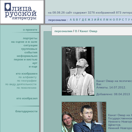
на 08.08.26 сайт содержит 3276 изображений 873 литер
персоналии :
А
Б
В
Г
Д
Е
Ж
З
И
Й
К
Л
М
Н
О
П
Р
С
Т
У
о проекте
/
/
персоналии
О
Канат Омар
портреты
на сцене и в зале
ситуации
групповые
события
неформально
пером и кистью
арт
и еще
кто изображен
по алфавиту
по географии
Канат Омар на поэтичес
по виду деятельности
Bar.
Алматы, 14.07.2012.
по поколению
Добавлено: 08.04.2013
кто изобразил
благодарности
Канат Омар на X
Государственном
Нижнего Новгор
Щёкотов.
Нижний Новгород