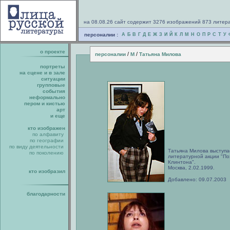
на 08.08.26 сайт содержит 3276 изображений 873 литер
персоналии :
А
Б
В
Г
Д
Е
Ж
З
И
Й
К
Л
М
Н
О
П
Р
С
Т
У
о проекте
/
/
персоналии
М
Татьяна Милова
портреты
на сцене и в зале
ситуации
групповые
события
неформально
пером и кистью
арт
и еще
кто изображен
по алфавиту
по географии
по виду деятельности
Татьяна Милова выступае
по поколению
литературной акции "По
Клинтона".
Москва, 2.02.1999.
кто изобразил
Добавлено: 09.07.2003
благодарности