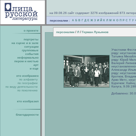
на 09.08.26 сайт содержит 3276 изображений 873 литер
персоналии :
А
Б
В
Г
Д
Е
Ж
З
И
Й
К
Л
М
Н
О
П
Р
С
Т
У
о проекте
/
/
персоналии
Л
Герман Лукьянов
портреты
на сцене и в зале
ситуации
Участники Фести
групповые
ряду: неустанов
события
Татьяна Михайло
неформально
ряду: Юрий Мил
пером и кистью
Валерий Липнев
арт
неустановленное
и еще
Александр Илья
ряду: неустанов
кто изображен
Кротков, Владим
по алфавиту
Арво Метс, неу
по географии
Буричем: Хайнц 
Калуга, 9.09.198
по виду деятельности
по поколению
Добавлено: 30.
кто изобразил
благодарности