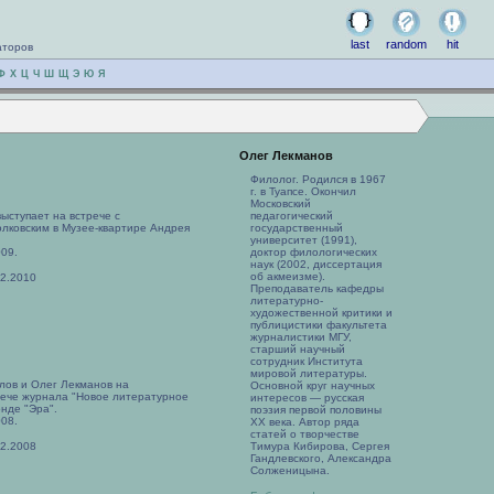
last
random
hit
аторов
Ф
Х
Ц
Ч
Ш
Щ
Э
Ю
Я
Олег Лекманов
Филолог. Родился в 1967
г. в Туапсе. Окончил
Московский
ыступает на встрече с
педагогический
лковским в Музее-квартире Андрея
государственный
университет (1991),
009.
доктор филологических
наук (2002, диссертация
об акмеизме).
02.2010
Преподаватель кафедры
литературно-
художественной критики и
публицистики факультета
журналистики МГУ,
старший научный
сотрудник Института
мировой литературы.
лов и Олег Лекманов на
Основной круг научных
рече журнала "Новое литературное
интересов — русская
нде "Эра".
поэзия первой половины
008.
XX века. Автор ряда
статей о творчестве
12.2008
Тимура Кибирова, Сергея
Гандлевского, Александра
Солженицына.