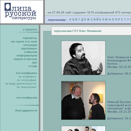
на 07.08.26 сайт содержит 3276 изображений 873 литер
персоналии :
А
Б
В
Г
Д
Е
Ж
З
И
Й
К
Л
М
Н
О
П
Р
С
Т
У
о проекте
/
/
персоналии
Л
Олег Лекманов
портреты
на сцене и в зале
ситуации
групповые
события
неформально
Олег Лекманов в
пером и кистью
Александром Жо
арт
Белого.
и еще
Москва, 16.12.2
кто изображен
Добавлено: 06.
по алфавиту
по географии
по виду деятельности
по поколению
кто изобразил
Николай Богомо
новогодней вст
обозрение" в фо
благодарности
Москва, 23.12.2
Добавлено: 24.