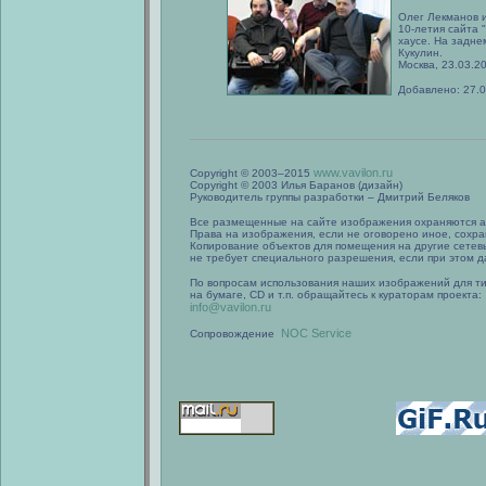
Олег Лекманов 
10-летия сайта 
хаусе. На задн
Кукулин.
Москва, 23.03.2
Добавлено: 27.
www.vavilon.ru
Copyright © 2003–2015
Copyright © 2003 Илья Баранов (дизайн)
Руководитель группы разработки – Дмитрий Беляков
Все размещенные на сайте изображения охраняются а
Права на изображения, если не оговорено иное, сохра
Копирование объектов для помещения на другие сетев
не требует специального разрешения, если при этом да
По вопросам использования наших изображений для т
на бумаге, CD и т.п. обращайтесь к кураторам проекта:
info@vavilon.ru
NOC Service
Сопровождение