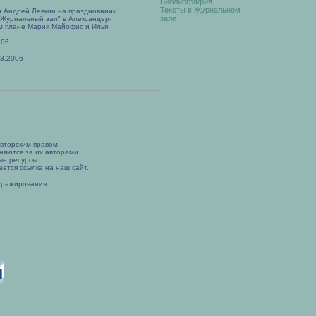
Библиография
Тексты в Журнальном
и Андрей Левкин на праздновании
зале
"Журнальный зал" в Александер-
ем плане Мария Майофис и Илья
006.
03.2006
вторским правом.
няются за их авторами.
ые ресурсы
ется ссылка на наш сайт.
иражирования