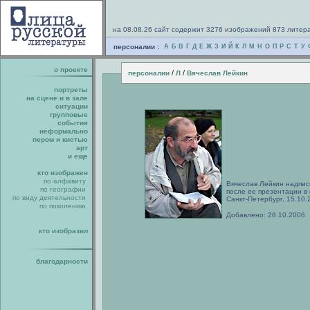
на 08.08.26 сайт содержит 3276 изображений 873 литер
персоналии :
А
Б
В
Г
Д
Е
Ж
З
И
Й
К
Л
М
Н
О
П
Р
С
Т
У
о проекте
/
/
персоналии
Л
Вячеслав Лейкин
портреты
на сцене и в зале
ситуации
групповые
события
неформально
пером и кистью
арт
и еще
кто изображен
по алфавиту
Вячеслав Лейкин надпис
по географии
после ее презентации в 
по виду деятельности
Санкт-Петербург, 15.10.
по поколению
Добавлено: 28.10.2006
кто изобразил
благодарности