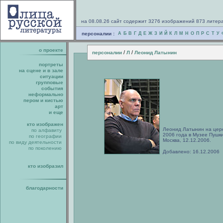
на 08.08.26 сайт содержит 3276 изображений 873 литер
персоналии :
А
Б
В
Г
Д
Е
Ж
З
И
Й
К
Л
М
Н
О
П
Р
С
Т
У
о проекте
/
/
персоналии
Л
Леонид Латынин
портреты
на сцене и в зале
ситуации
групповые
события
неформально
пером и кистью
арт
и еще
кто изображен
Леонид Латынин на цер
по алфавиту
2006 года в Музее Пушк
по географии
Москва, 12.12.2006.
по виду деятельности
по поколению
Добавлено: 16.12.2006
кто изобразил
благодарности