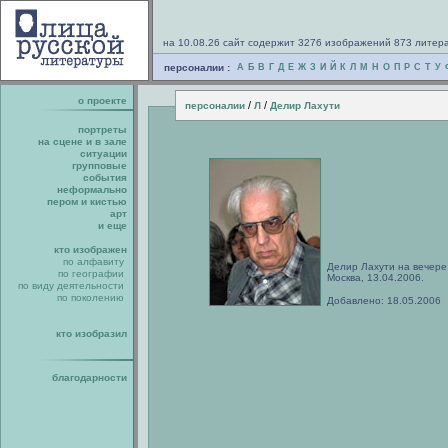
на 10.08.26 сайт содержит 3276 изображений 873 литер
персоналии :
А
Б
В
Г
Д
Е
Ж
З
И
Й
К
Л
М
Н
О
П
Р
С
Т
У
о проекте
/
/
персоналии
Л
Делир Лахути
портреты
на сцене и в зале
ситуации
групповые
события
неформально
пером и кистью
арт
и еще
кто изображен
по алфавиту
Делир Лахути на вечере
по географии
Москва, 13.04.2006.
по виду деятельности
по поколению
Добавлено: 18.05.2006
кто изобразил
благодарности