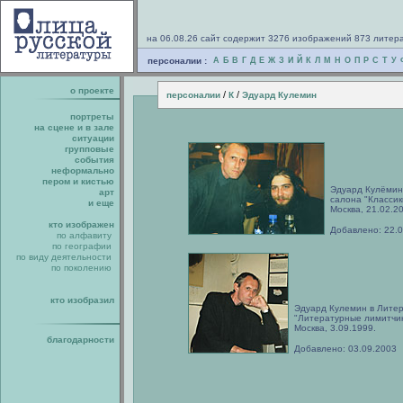
на 06.08.26 сайт содержит 3276 изображений 873 литер
персоналии :
А
Б
В
Г
Д
Е
Ж
З
И
Й
К
Л
М
Н
О
П
Р
С
Т
У
о проекте
/
/
персоналии
К
Эдуард Кулемин
портреты
на сцене и в зале
ситуации
групповые
события
неформально
пером и кистью
Эдуард Кулёмин
арт
салона "Классик
и еще
Москва, 21.02.2
кто изображен
Добавлено: 22.
по алфавиту
по географии
по виду деятельности
по поколению
кто изобразил
Эдуард Кулемин в Литер
"Литературные лимитчик
Москва, 3.09.1999.
благодарности
Добавлено: 03.09.2003