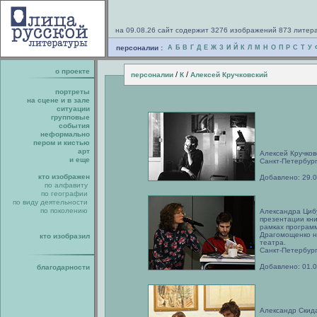
на 09.08.26 сайт содержит 3276 изображений 873 литер
персоналии :
А
Б
В
Г
Д
Е
Ж
З
И
Й
К
Л
М
Н
О
П
Р
С
Т
У
о проекте
/
/
персоналии
К
Алексей Кручковский
портреты
на сцене и в зале
ситуации
групповые
события
неформально
пером и кистью
арт
Алексей Кручков
и еще
Санкт-Петербург
кто изображен
Добавлено: 29.
по алфавиту
по географии
по виду деятельности
по поколению
Александра Цибу
презентации кни
рамках програм
Драгомощенко н
кто изобразил
театра.
Санкт-Петербург
Добавлено: 01.
благодарности
Александр Скида