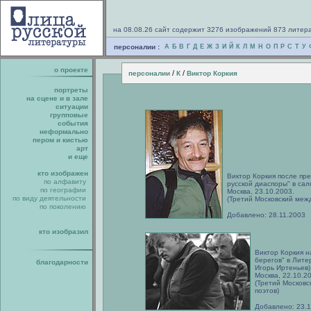
на 08.08.26 сайт содержит 3276 изображений 873 литер
персоналии :
А
Б
В
Г
Д
Е
Ж
З
И
Й
К
Л
М
Н
О
П
Р
С
Т
У
о проекте
/
/
персоналии
К
Виктор Коркия
портреты
на сцене и в зале
ситуации
групповые
события
неформально
пером и кистью
арт
и еще
кто изображен
Виктор Коркия после пр
по алфавиту
русской диаспоры" в сал
по географии
Москва, 23.10.2003.
по виду деятельности
(Третий Московский меж
по поколению
Добавлено: 28.11.2003
кто изобразил
Виктор Коркия н
берегов" в Лите
благодарности
Игорь Иртеньев)
Москва, 22.10.2
(Третий Москов
поэтов)
Добавлено: 23.