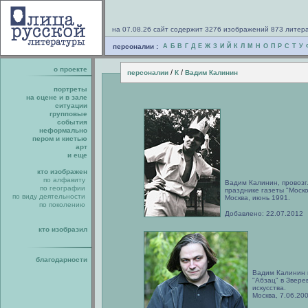
на 07.08.26 сайт содержит 3276 изображений 873 литер
персоналии :
А
Б
В
Г
Д
Е
Ж
З
И
Й
К
Л
М
Н
О
П
Р
С
Т
У
о проекте
/
/
персоналии
К
Вадим Калинин
портреты
на сцене и в зале
ситуации
групповые
события
неформально
пером и кистью
арт
и еще
кто изображен
по алфавиту
Вадим Калинин, провоз
по географии
празднике газеты "Моск
по виду деятельности
Москва, июнь 1991.
по поколению
Добавлено: 22.07.2012
кто изобразил
благодарности
Вадим Калинин 
"Абзац" в Звере
искусства.
Москва, 7.06.200