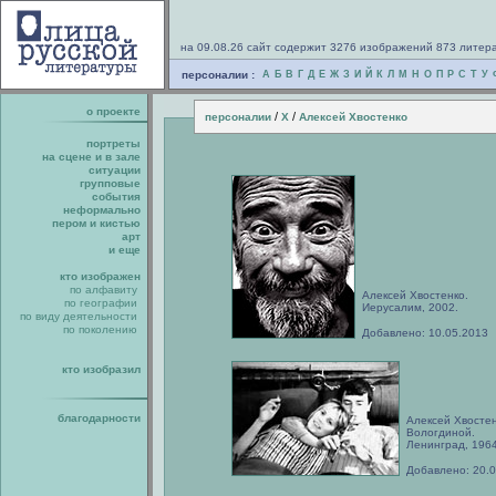
на 09.08.26 сайт содержит 3276 изображений 873 литер
персоналии :
А
Б
В
Г
Д
Е
Ж
З
И
Й
К
Л
М
Н
О
П
Р
С
Т
У
о проекте
/
/
персоналии
Х
Алексей Хвостенко
портреты
на сцене и в зале
ситуации
групповые
события
неформально
пером и кистью
арт
и еще
кто изображен
по алфавиту
Алексей Хвостенко.
по географии
Иерусалим, 2002.
по виду деятельности
по поколению
Добавлено: 10.05.2013
кто изобразил
благодарности
Алексей Хвостен
Вологдиной.
Ленинград, 1964
Добавлено: 20.