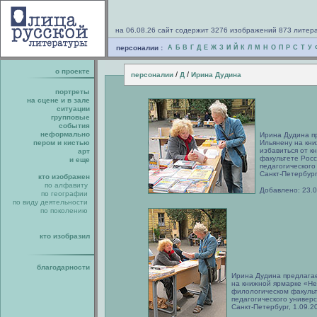
на 06.08.26 сайт содержит 3276 изображений 873 литер
персоналии :
А
Б
В
Г
Д
Е
Ж
З
И
Й
К
Л
М
Н
О
П
Р
С
Т
У
о проекте
/
/
персоналии
Д
Ирина Дудина
портреты
на сцене и в зале
ситуации
групповые
события
неформально
Ирина Дудина пр
пером и кистью
Ильянену на кн
избавиться от к
арт
факультете Росс
и еще
педагогического
Санкт-Петербург
кто изображен
по алфавиту
Добавлено: 23.
по географии
по виду деятельности
по поколению
кто изобразил
благодарности
Ирина Дудина предлагае
на книжной ярмарке «Не 
филологическом факульт
педагогического универс
Санкт-Петербург, 1.09.2