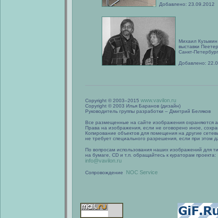
Добавлено: 23.09.2012
Михаил Кузьмин
выставки Пеетер
Санкт-Петербург
Добавлено: 22.0
www.vavilon.ru
Copyright © 2003–2015
Copyright © 2003 Илья Баранов (дизайн)
Руководитель группы разработки – Дмитрий Беляков
Все размещенные на сайте изображения охраняются а
Права на изображения, если не оговорено иное, сохра
Копирование объектов для помещения на другие сетев
не требует специального разрешения, если при этом да
По вопросам использования наших изображений для т
на бумаге, CD и т.п. обращайтесь к кураторам проекта:
info@vavilon.ru
NOC Service
Сопровождение