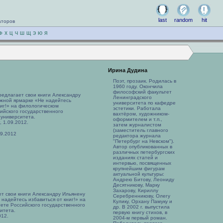
last
random
hit
аторов
Ф
Х
Ц
Ч
Ш
Щ
Э
Ю
Я
Ирина Дудина
Поэт, прозаик. Родилась в
1960 году. Окончила
философский факультет
едлагает свои книги Александру
Ленинградского
ижной ярмарке «Не надейтесь
университета по кафедре
ниг!» на филологическом
эстетики. Работала
ийского государственного
вахтёром, художником-
 университета.
оформителем и т.п.,
, 1.09.2012.
затем журналистом
(заместитель главного
09.2012
редактора журнала
"Петербург на Невском").
Автор опубликованных в
различных петербургских
изданиях статей и
интервью, посвященных
крупнейшим фигурам
актуальной культуры:
Андрею Битову, Леониду
Десятникову, Марку
Захарову, Кириллу
т свои книги Александру Ильянену
Серебренникову, Олегу
надейтесь избавиться от книг!» на
Кулику, Орхану Памуку и
ете Российского государственного
др. В 2002 г. выпустила
итета.
первую книгу стихов, в
012.
2004-м первый роман.