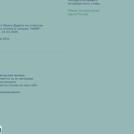
Победитель первого
петербургского слэма.
Новая литературная
карта России
 и Ирина Дудина на открытии
а Аллика в галерее "НоМИ".
, 10.03.2006.
4.2011
вторским правом.
няются за их авторами.
ые ресурсы
ется ссылка на наш сайт.
иражирования