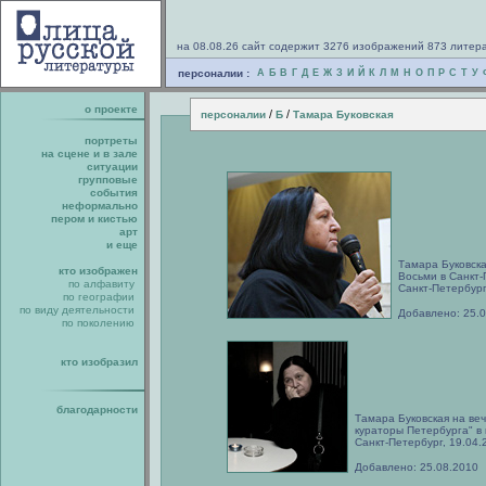
на 08.08.26 сайт содержит 3276 изображений 873 литер
персоналии :
А
Б
В
Г
Д
Е
Ж
З
И
Й
К
Л
М
Н
О
П
Р
С
Т
У
о проекте
/
/
персоналии
Б
Тамара Буковская
портреты
на сцене и в зале
ситуации
групповые
события
неформально
пером и кистью
арт
и еще
Тамара Буковска
кто изображен
Восьми в Санкт
по алфавиту
Санкт-Петербург
по географии
по виду деятельности
Добавлено: 25.
по поколению
кто изобразил
благодарности
Тамара Буковская на ве
кураторы Петербурга" в 
Санкт-Петербург, 19.04.
Добавлено: 25.08.2010