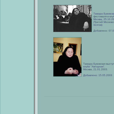
Тамара Буковска
фестиваля в клу
Москва, 25.10.2
(Третий Москов
поэтов)
Добавлено: 07.
Тамара Буковская выступ
клубе "Авторник".
Москва, 21.01.2003.
Добавлено: 15.05.2003