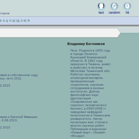
last
random
hit
аторов
Ф
Х
Ц
Ч
Ш
Щ
Э
Ю
Я
Владимир Богомяков
Поэт. Родился в 1955 году
в городе Ленинск-
Кузнецкий Кемеровской
области. В 1961 году
переехал в Тюмень, живёт
и работает в поселке
Метелёво Тюменской обл.
Работал грузчиком,
ков в собственном саду.
штукатуром-маляром,
ь), лето 2011.
промышленным
социологом, научным
02.2015
сотрудником в разных
институтах. Доктор
философских наук
(диссертация
«Сокровенное как
горизонт человеческого
бытия»), в 2000-2008 гг.
заведовал кафедрой
политологии в Тюменском
яков и Евгений Мякишев.
университете. Автор
, 6.06.2013.
нескольких книг стихов и
многих научных работ.
02.2015
Публикации в журналах
«Новый мир», «Знамя»,
«Воздух».