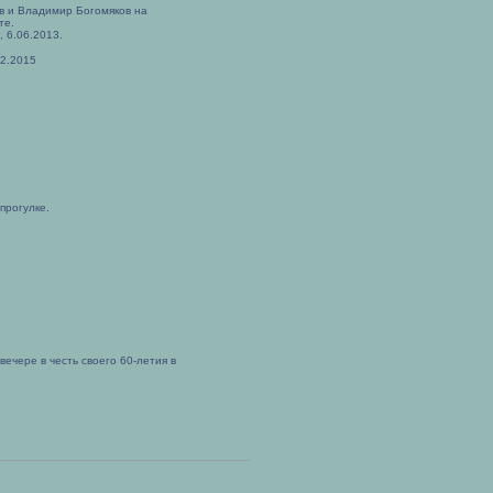
в и Владимир Богомяков на
те.
, 6.06.2013.
02.2015
прогулке.
ечере в честь своего 60-летия в