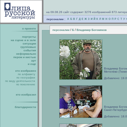
на 09.08.26 сайт содержит 3276 изображений 873 литер
персоналии :
А
Б
В
Г
Д
Е
Ж
З
И
Й
К
Л
М
Н
О
П
Р
С
Т
У
о проекте
/
/
персоналии
Б
Владимир Богомяков
портреты
на сцене и в зале
ситуации
групповые
события
неформально
пером и кистью
арт
и еще
Владимир Богомя
кто изображен
Метелёво (Тюмен
по алфавиту
по географии
Добавлено: 19.
по виду деятельности
по поколению
кто изобразил
Владимир Богом
благодарности
Санкт-Петербург
Добавлено: 18.