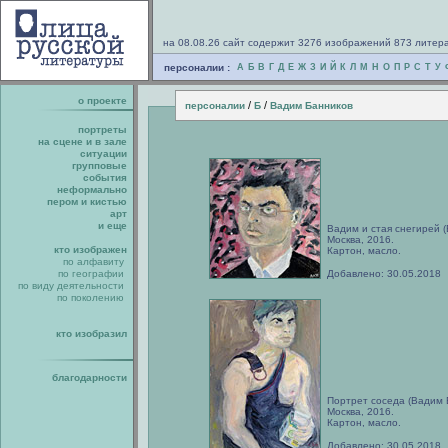
на 08.08.26 сайт содержит 3276 изображений 873 литер
персоналии :
А
Б
В
Г
Д
Е
Ж
З
И
Й
К
Л
М
Н
О
П
Р
С
Т
У
о проекте
/
/
персоналии
Б
Вадим Банников
портреты
на сцене и в зале
ситуации
групповые
события
неформально
пером и кистью
арт
и еще
Вадим и стая снегирей 
Москва, 2016.
кто изображен
Картон, масло.
по алфавиту
по географии
Добавлено: 30.05.2018
по виду деятельности
по поколению
кто изобразил
благодарности
Портрет соседа (Вадим 
Москва, 2016.
Картон, масло.
Добавлено: 30.05.2018