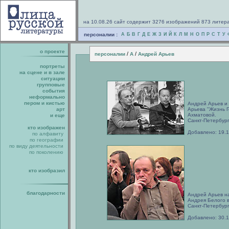
на 10.08.26 сайт содержит 3276 изображений 873 литер
персоналии :
А
Б
В
Г
Д
Е
Ж
З
И
Й
К
Л
М
Н
О
П
Р
С
Т
У
о проекте
/
/
персоналии
А
Андрей Арьев
портреты
на сцене и в зале
ситуации
групповые
события
неформально
пером и кистью
Андрей Арьев и 
арт
Арьева "Жизнь Г
Ахматовой.
и еще
Санкт-Петербург
кто изображен
Добавлено: 19.
по алфавиту
по географии
по виду деятельности
по поколению
кто изобразил
благодарности
Андрей Арьев н
Андрея Белого в
Санкт-Петербург
Добавлено: 30.