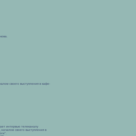
кова.
чалом своего выступления в кафе-
дает интервью телеканалу
 началом своего выступления в
оги".