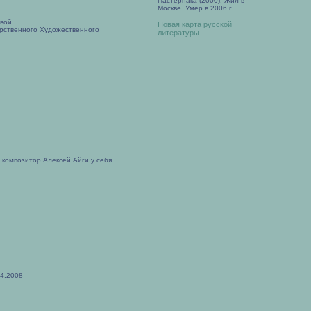
Пастернака (2000). Жил в
Москве. Умер в 2006 г.
вой.
Новая карта русской
рственного Художественного
литературы
 композитор Алексей Айги у себя
04.2008