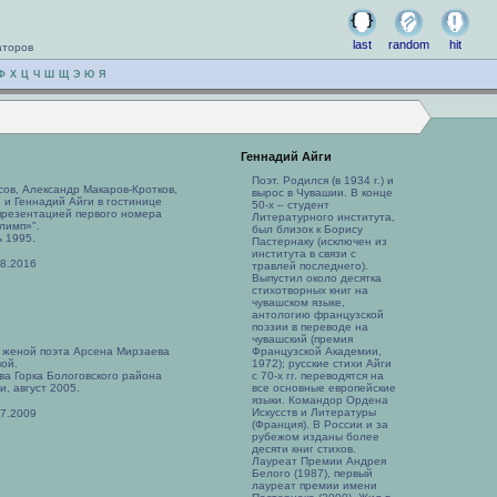
last
random
hit
аторов
Ф
Х
Ц
Ч
Ш
Щ
Э
Ю
Я
Геннадий Айги
Поэт. Родился (в 1934 г.) и
ов, Александр Макаров-Кротков,
вырос в Чувашии. В конце
 и Геннадий Айги в гостинице
50-х – студент
 презентацией первого номера
Литературного института,
лимп»".
был близок к Борису
 1995.
Пастернаку (исключен из
института в связи с
08.2016
травлей последнего).
Выпустил около десятка
стихотворных книг на
чувашском языке,
антологию французской
поэзии в переводе на
чувашский (премия
с женой поэта Арсена Мирзаева
Французской Академии,
ой.
1972); русские стихи Айги
ва Горка Бологовского района
с 70-х гг. переводятся на
и, август 2005.
все основные европейские
языки. Командор Ордена
Искусств и Литературы
07.2009
(Франция). В России и за
рубежом изданы более
десяти книг стихов.
Лауреат Премии Андрея
Белого (1987), первый
лауреат премии имени