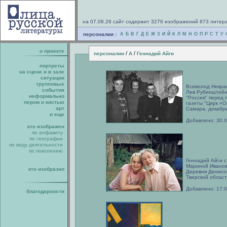
на 07.08.26 сайт содержит 3276 изображений 873 литер
персоналии :
А
Б
В
Г
Д
Е
Ж
З
И
Й
К
Л
М
Н
О
П
Р
С
Т
У
о проекте
/
/
персоналии
А
Геннадий Айги
портреты
на сцене и в зале
ситуации
групповые
Всеволод Некрас
события
Лев Рубинштейн
неформально
"Россия" перед
пером и кистью
газеты "Цирк «О
арт
Самара, декабрь
и еще
Добавлено: 30.
кто изображен
по алфавиту
по географии
по виду деятельности
по поколению
Геннадий Айги 
Мариной Иванов
кто изобразил
Деревня Денисо
Тверской област
Добавлено: 17.
благодарности