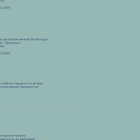
005.
03.2005
на авторском вечере Всеволода
бе "Премьера".
004.
03.2004
т в Музее Герцена на вечере
итературный перекресток".
вторским правом.
няются за их авторами.