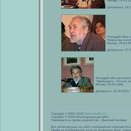
Москва, 14.03.2
Добавлено: 18.
Геннадий Айги 
Некрасова в клу
Москва, 26.03.2
Добавлено: 27.
Геннадий Айги выступае
"Швейцария – Россия: л
Москва, 25.05.1999.
Добавлено: 26.08.2003
www.vavilon.ru
Copyright © 2003–2015
Copyright © 2003 Илья Баранов (дизайн)
Руководитель группы разработки – Дмитрий Беляков
Все размещенные на сайте изображения охраняются а
Права на изображения, если не оговорено иное, сохра