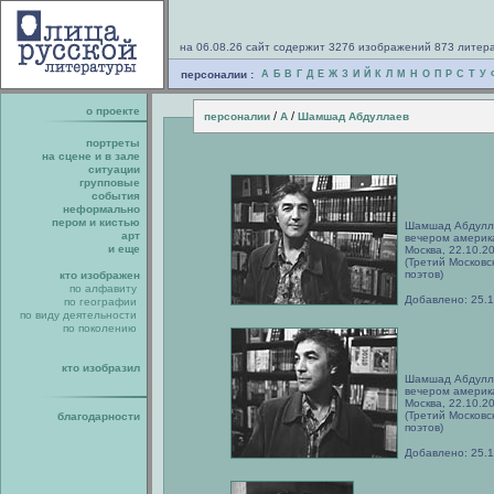
на 06.08.26 сайт содержит 3276 изображений 873 литер
персоналии :
А
Б
В
Г
Д
Е
Ж
З
И
Й
К
Л
М
Н
О
П
Р
С
Т
У
о проекте
/
/
персоналии
А
Шамшад Абдуллаев
портреты
на сцене и в зале
ситуации
групповые
события
неформально
пером и кистью
Шамшад Абдуллае
арт
вечером америка
и еще
Москва, 22.10.2
(Третий Москов
поэтов)
кто изображен
по алфавиту
Добавлено: 25.
по географии
по виду деятельности
по поколению
кто изобразил
Шамшад Абдуллае
вечером америка
Москва, 22.10.2
(Третий Москов
благодарности
поэтов)
Добавлено: 25.