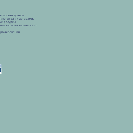
вторским правом.
няются за их авторами.
ые ресурсы
ется ссылка на наш сайт.
иражирования