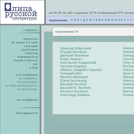
на 08.08.26 сайт содержит 3276 изображений 873 литер
персоналии :
А
Б
В
Г
Д
Е
Ж
З
И
Й
К
Л
М
Н
О
П
Р
С
Т
У
о проекте
/
персоналии
А
портреты
на сцене и в зале
ситуации
Шамшад Абдуллаев
Алексе
групповые
Ильдар Абузяров
Никола
события
Дмитрий Авалиани
Геннад
неформально
Борис Аверин
Светла
пером и кистью
Константин Азадовский
Петр А
арт
Наталия Азарова
Юз Ал
и еще
Айвенго (Андрей Стеценко)
Алексе
Геннадий Айги
Анна А
кто изображен
Михаил Айзенберг
Макси
по алфавиту
Елена Аксельрод
Алекса
по географии
Василий Аксенов
Алекса
по виду деятельности
Василий И. Аксенов
Алексе
по поколению
Наталья Акуленко
Виктор
Александр Алейник
Галина
кто изобразил
благодарности