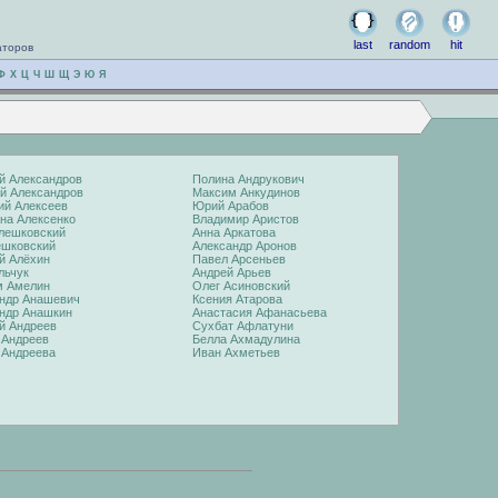
last
random
hit
аторов
Ф
Х
Ц
Ч
Ш
Щ
Э
Ю
Я
й Александров
Полина Андрукович
й Александров
Максим Анкудинов
ий Алексеев
Юрий Арабов
на Алексенко
Владимир Аристов
лешковский
Анна Аркатова
ешковский
Александр Аронов
й Алёхин
Павел Арсеньев
льчук
Андрей Арьев
м Амелин
Олег Асиновский
ндр Анашевич
Ксения Атарова
ндр Анашкин
Анастасия Афанасьева
й Андреев
Сухбат Афлатуни
 Андреев
Белла Ахмадулина
 Андреева
Иван Ахметьев