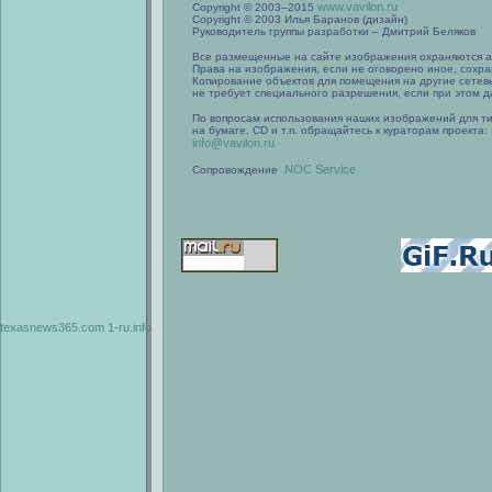
www.vavilon.ru
Copyright © 2003–2015
Copyright © 2003 Илья Баранов (дизайн)
Руководитель группы разработки – Дмитрий Беляков
Все размещенные на сайте изображения охраняются а
Права на изображения, если не оговорено иное, сохра
Копирование объектов для помещения на другие сетев
не требует специального разрешения, если при этом да
По вопросам использования наших изображений для т
на бумаге, CD и т.п. обращайтесь к кураторам проекта:
info@vavilon.ru
NOC Service
Сопровождение
texasnews365.com
1-ru.info