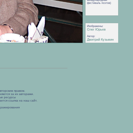
международный
фестиваль поэтов)
Изображены:
Олег Юрьев
Автор:
Дмитрий Кузьмин
вторским правом.
няются за их авторами.
ые ресурсы
ется ссылка на наш сайт.
иражирования