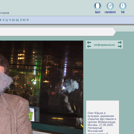
last
random
hit
аторов
Ф
Х
Ц
Ч
Ш
Щ
Э
Ю
Я
неформально
Олег Юрьев в
кулуарах церемонии
открытия фестиваля в
Центре Мейерхольда.
Москва, 27.09.2005.
(Четвертый
Московский