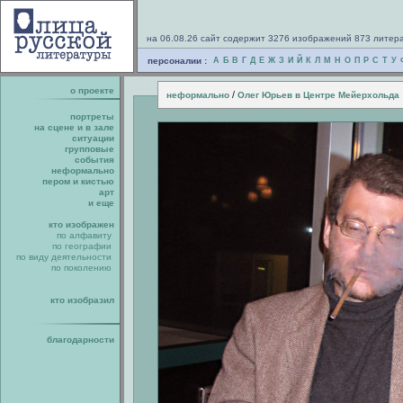
на 06.08.26 сайт содержит 3276 изображений 873 литер
персоналии :
А
Б
В
Г
Д
Е
Ж
З
И
Й
К
Л
М
Н
О
П
Р
С
Т
У
о проекте
/
неформально
Олег Юрьев в Центре Мейерхольда
портреты
на сцене и в зале
ситуации
групповые
события
неформально
пером и кистью
арт
и еще
кто изображен
по алфавиту
по географии
по виду деятельности
по поколению
кто изобразил
благодарности