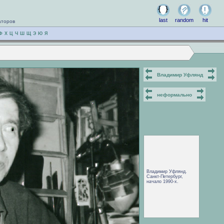
last
random
hit
аторов
Ф
Х
Ц
Ч
Ш
Щ
Э
Ю
Я
Владимир Уфлянд
неформально
Владимир Уфлянд.
Санкт-Петербург,
начало 1990-х.