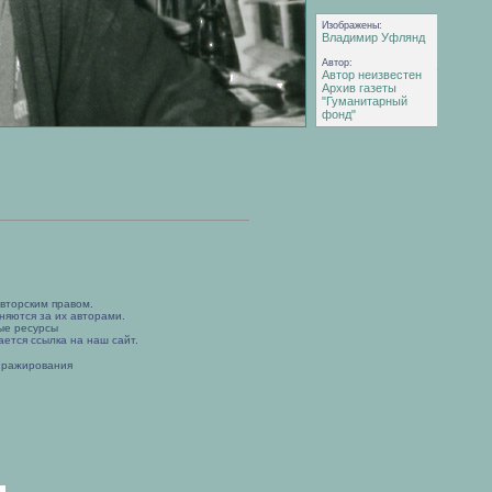
Изображены:
Владимир Уфлянд
Автор:
Автор неизвестен
Архив газеты
"Гуманитарный
фонд"
вторским правом.
няются за их авторами.
ые ресурсы
ется ссылка на наш сайт.
иражирования