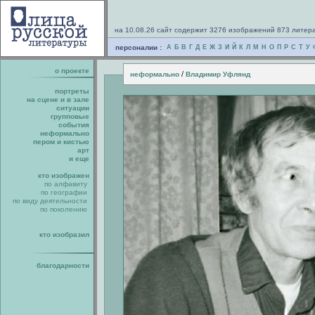
на 10.08.26 сайт содержит 3276 изображений 873 литер
персоналии :
А
Б
В
Г
Д
Е
Ж
З
И
Й
К
Л
М
Н
О
П
Р
С
Т
У
о проекте
/
неформально
Владимир Уфлянд
портреты
на сцене и в зале
ситуации
групповые
события
неформально
пером и кистью
арт
и еще
кто изображен
по алфавиту
по географии
по виду деятельности
по поколению
кто изобразил
благодарности