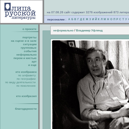
на 07.08.26 сайт содержит 3276 изображений 873 литер
персоналии :
А
Б
В
Г
Д
Е
Ж
З
И
Й
К
Л
М
Н
О
П
Р
С
Т
У
о проекте
/
неформально
Владимир Уфлянд
портреты
на сцене и в зале
ситуации
групповые
события
неформально
пером и кистью
арт
и еще
кто изображен
по алфавиту
по географии
по виду деятельности
по поколению
кто изобразил
благодарности