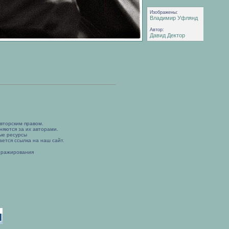
Изображены:
Владимир Уфлянд
Автор:
Давид Дектор
вторским правом.
няются за их авторами.
ые ресурсы
ется ссылка на наш сайт.
иражирования