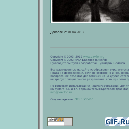
Добавлено: 01.04.2013
www.vavilon.ru
Copyright © 2003–2015
Copyright © 2003 Илья Баранов (дизайн)
Руководитель группы разработки – Дмитрий Беляков
Все размещенные на сайте изображения охраняются а
Права на изображения, если не оговорено иное, сохра
Копирование объектов для помещения на другие сетев
не требует специального разрешения, если при этом да
По вопросам использования наших изображений для т
на бумаге, CD и т.п. обращайтесь к кураторам проекта:
info@vavilon.ru
NOC Service
Сопровождение