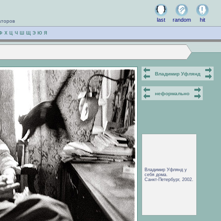
last
random
hit
аторов
Ф
Х
Ц
Ч
Ш
Щ
Э
Ю
Я
Владимир Уфлянд
неформально
Владимир Уфлянд у
себя дома.
Санкт-Петербург, 2002.