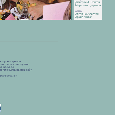
Дмитрий А. Пригов
Мариэтта Чудакова
Автор:
Автор неизвестен
Архив "НЛО"
вторским правом.
няются за их авторами.
ые ресурсы
ется ссылка на наш сайт.
иражирования