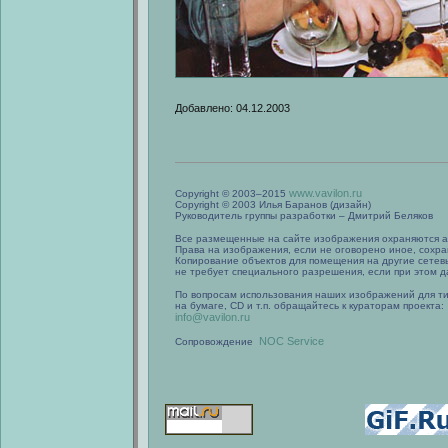
Добавлено: 04.12.2003
www.vavilon.ru
Copyright © 2003–2015
Copyright © 2003 Илья Баранов (дизайн)
Руководитель группы разработки – Дмитрий Беляков
Все размещенные на сайте изображения охраняются а
Права на изображения, если не оговорено иное, сохра
Копирование объектов для помещения на другие сетев
не требует специального разрешения, если при этом да
По вопросам использования наших изображений для т
на бумаге, CD и т.п. обращайтесь к кураторам проекта:
info@vavilon.ru
NOC Service
Сопровождение