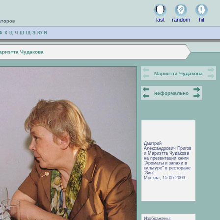
last
random
hit
аторов
Ф
Х
Ц
Ч
Ш
Щ
Э
Ю
Я
ариэтта Чудакова
Мариэтта Чудакова
неформально
Дмитрий
Александрович Пригов
и Мариэтта Чудакова
на презентации книги
"Ароматы и запахи в
культуре" в ресторане
"Зин".
Москва, 15.05.2003.
Изображены: