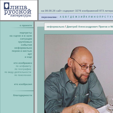
на 08.08.26 сайт содержит 3276 изображений 873 литер
персоналии :
А
Б
В
Г
Д
Е
Ж
З
И
Й
К
Л
М
Н
О
П
Р
С
Т
У
о проекте
/
неформально
Дмитрий Александрович Пригов и М
портреты
на сцене и в зале
ситуации
групповые
события
неформально
пером и кистью
арт
и еще
кто изображен
по алфавиту
по географии
по виду деятельности
по поколению
кто изобразил
благодарности