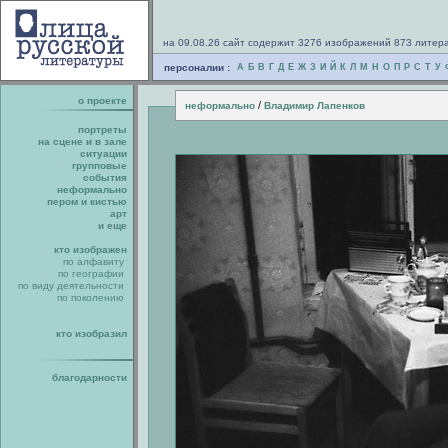
на 09.08.26 сайт содержит 3276 изображений 873 литер
персоналии :
А
Б
В
Г
Д
Е
Ж
З
И
Й
К
Л
М
Н
О
П
Р
С
Т
У
о проекте
/
неформально
Владимир Лапенков
портреты
на сцене и в зале
ситуации
групповые
события
неформально
пером и кистью
арт
и еще
кто изображен
по алфавиту
по географии
по виду деятельности
по поколению
кто изобразил
благодарности