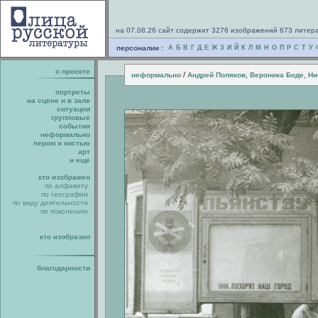
на 07.08.26 сайт содержит 3276 изображений 873 литер
персоналии :
А
Б
В
Г
Д
Е
Ж
З
И
Й
К
Л
М
Н
О
П
Р
С
Т
У
о проекте
/
неформально
Андрей Поляков, Вероника Боде, Ни
портреты
на сцене и в зале
ситуации
групповые
события
неформально
пером и кистью
арт
и еще
кто изображен
по алфавиту
по географии
по виду деятельности
по поколению
кто изобразил
благодарности