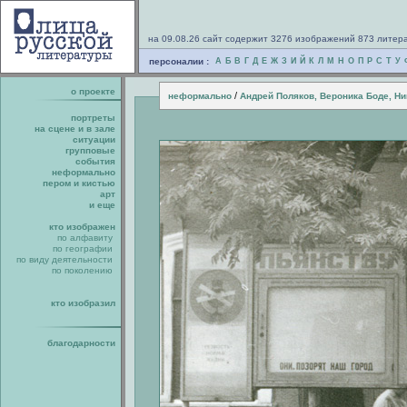
на 09.08.26 сайт содержит 3276 изображений 873 литер
персоналии :
А
Б
В
Г
Д
Е
Ж
З
И
Й
К
Л
М
Н
О
П
Р
С
Т
У
о проекте
/
неформально
Андрей Поляков, Вероника Боде, Ни
портреты
на сцене и в зале
ситуации
групповые
события
неформально
пером и кистью
арт
и еще
кто изображен
по алфавиту
по географии
по виду деятельности
по поколению
кто изобразил
благодарности