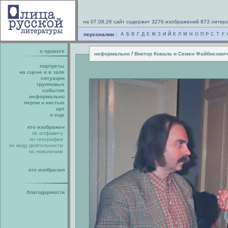
на 07.08.26 сайт содержит 3276 изображений 873 литер
персоналии :
А
Б
В
Г
Д
Е
Ж
З
И
Й
К
Л
М
Н
О
П
Р
С
Т
У
о проекте
/
неформально
Виктор Коваль и Семен Файбисович
портреты
на сцене и в зале
ситуации
групповые
события
неформально
пером и кистью
арт
и еще
кто изображен
по алфавиту
по географии
по виду деятельности
по поколению
кто изобразил
благодарности