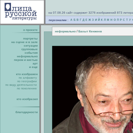
на 07.08.26 сайт содержит 3276 изображений 873 литер
персоналии :
А
Б
В
Г
Д
Е
Ж
З
И
Й
К
Л
М
Н
О
П
Р
С
Т
У
о проекте
/
неформально
Бахыт Кенжеев
портреты
на сцене и в зале
ситуации
групповые
события
неформально
пером и кистью
арт
и еще
кто изображен
по алфавиту
по географии
по виду деятельности
по поколению
кто изобразил
благодарности