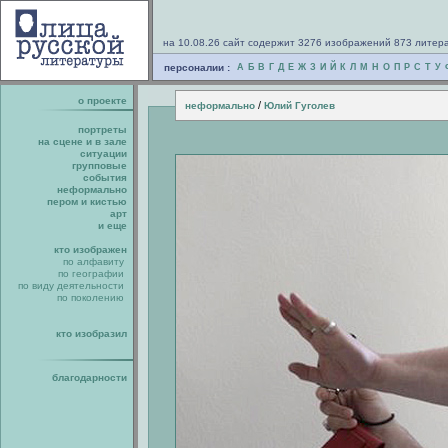
на 10.08.26 сайт содержит 3276 изображений 873 литер
персоналии :
А
Б
В
Г
Д
Е
Ж
З
И
Й
К
Л
М
Н
О
П
Р
С
Т
У
о проекте
/
неформально
Юлий Гуголев
портреты
на сцене и в зале
ситуации
групповые
события
неформально
пером и кистью
арт
и еще
кто изображен
по алфавиту
по географии
по виду деятельности
по поколению
кто изобразил
благодарности