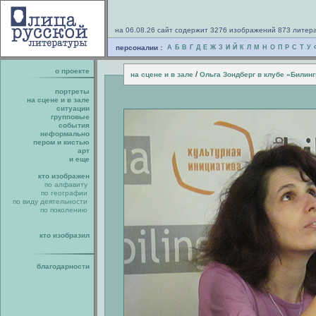
на 06.08.26 сайт содержит 3276 изображений 873 литер
персоналии :
А
Б
В
Г
Д
Е
Ж
З
И
Й
К
Л
М
Н
О
П
Р
С
Т
У
о проекте
/
на сцене и в зале
Ольга Зондберг в клубе «Билин
портреты
на сцене и в зале
ситуации
групповые
события
неформально
пером и кистью
арт
и еще
кто изображен
по алфавиту
по географии
по виду деятельности
по поколению
кто изобразил
благодарности