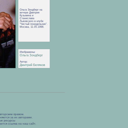
Ольга Зондберг на
вечере Дмитрия
Кузьмина и
Станислава
Львовского в клубе
"Чистый понедельник".
Москва, 11.05.1998.
Изображены:
Ольга Зондберг
Автор:
Дмитрий Беляков
вторским правом.
няются за их авторами.
ые ресурсы
ется ссылка на наш сайт.