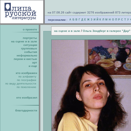
на 07.08.26 сайт содержит 3276 изображений 873 литер
персоналии :
А
Б
В
Г
Д
Е
Ж
З
И
Й
К
Л
М
Н
О
П
Р
С
Т
У
о проекте
/
на сцене и в зале
Ольга Зондберг в галерее "Дар"
портреты
на сцене и в зале
ситуации
групповые
события
неформально
пером и кистью
арт
и еще
кто изображен
по алфавиту
по географии
по виду деятельности
по поколению
кто изобразил
благодарности