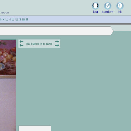
last
random
hit
аторов
Ф
Х
Ц
Ч
Ш
Щ
Э
Ю
Я
на сцене и в зале