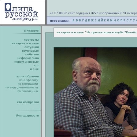
на 07.08.26 сайт содержит 3276 изображений 873 литер
персоналии :
А
Б
В
Г
Д
Е
Ж
З
И
Й
К
Л
М
Н
О
П
Р
С
Т
У
о проекте
/
на сцене и в зале
На презентации в клубе "Китайс
портреты
на сцене и в зале
ситуации
групповые
события
неформально
пером и кистью
арт
и еще
кто изображен
по алфавиту
по географии
по виду деятельности
по поколению
кто изобразил
благодарности