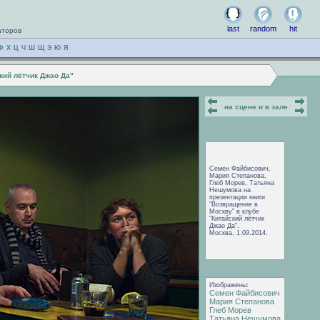
last
random
hit
аторов
Ф
Х
Ц
Ч
Ш
Щ
Э
Ю
Я
кий лётчик Джао Да"
на сцене и в зале
Семен Файбисович,
Мария Степанова,
Глеб Морев, Татьяна
Нешумова на
презентации книги
"Возвращение в
Москву" в клубе
"Китайский лётчик
Джао Да".
Москва, 1.09.2014.
Изображены:
Семен Файбисович
Мария Степанова
Глеб Морев
Татьяна Нешумова