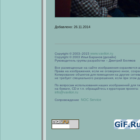
Добавлено: 26.11.2014
www.vavilon.ru
Copyright © 2003–2015
Copyright © 2003 Илья Баранов (дизайн)
Руководитель группы разработки – Дмитрий Беляков
Все размещенные на сайте изображения охраняются а
Права на изображения, если не оговорено иное, сохра
Копирование объектов для помещения на другие сетев
не требует специального разрешения, если при этом да
По вопросам использования наших изображений для т
на бумаге, CD и т.п. обращайтесь к кураторам проекта:
info@vavilon.ru
NOC Service
Сопровождение