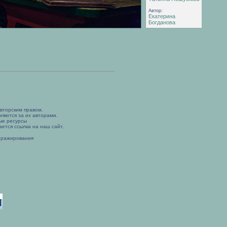
Автор:
Екатерина
Богданова
вторским правом.
няются за их авторами.
ые ресурсы
ется ссылка на наш сайт.
иражирования