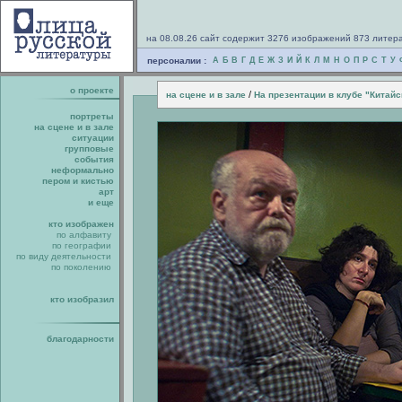
на 08.08.26 сайт содержит 3276 изображений 873 литер
персоналии :
А
Б
В
Г
Д
Е
Ж
З
И
Й
К
Л
М
Н
О
П
Р
С
Т
У
о проекте
/
на сцене и в зале
На презентации в клубе "Китайс
портреты
на сцене и в зале
ситуации
групповые
события
неформально
пером и кистью
арт
и еще
кто изображен
по алфавиту
по географии
по виду деятельности
по поколению
кто изобразил
благодарности