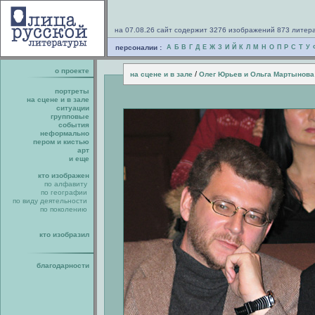
на 07.08.26 сайт содержит 3276 изображений 873 литер
персоналии :
А
Б
В
Г
Д
Е
Ж
З
И
Й
К
Л
М
Н
О
П
Р
С
Т
У
о проекте
/
на сцене и в зале
Олег Юрьев и Ольга Мартынова
портреты
на сцене и в зале
ситуации
групповые
события
неформально
пером и кистью
арт
и еще
кто изображен
по алфавиту
по географии
по виду деятельности
по поколению
кто изобразил
благодарности