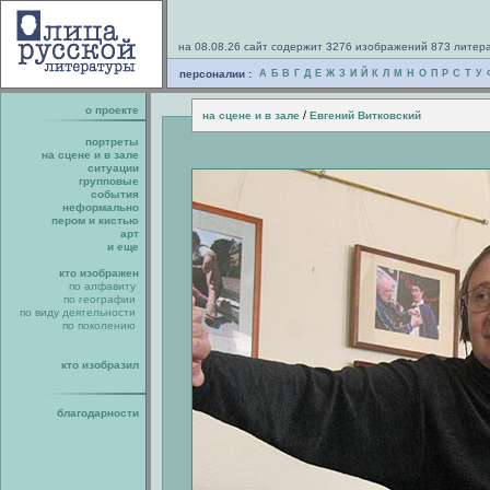
на 08.08.26 сайт содержит 3276 изображений 873 литер
персоналии :
А
Б
В
Г
Д
Е
Ж
З
И
Й
К
Л
М
Н
О
П
Р
С
Т
У
о проекте
/
на сцене и в зале
Евгений Витковский
портреты
на сцене и в зале
ситуации
групповые
события
неформально
пером и кистью
арт
и еще
кто изображен
по алфавиту
по географии
по виду деятельности
по поколению
кто изобразил
благодарности