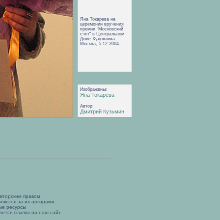
Яна Токарева на
церемонии вручения
премии "Московский
счет" в Центральном
Доме Художника.
Москва, 5.12.2004.
Изображены:
Яна Токарева
Автор:
Дмитрий Кузьмин
вторским правом.
няются за их авторами.
ые ресурсы
ется ссылка на наш сайт.