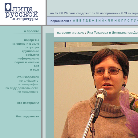
на 07.08.26 сайт содержит 3276 изображений 873 литер
персоналии :
А
Б
В
Г
Д
Е
Ж
З
И
Й
К
Л
М
Н
О
П
Р
С
Т
У
о проекте
/
на сцене и в зале
Яна Токарева в Центральном Д
портреты
на сцене и в зале
ситуации
групповые
события
неформально
пером и кистью
арт
и еще
кто изображен
по алфавиту
по географии
по виду деятельности
по поколению
кто изобразил
благодарности