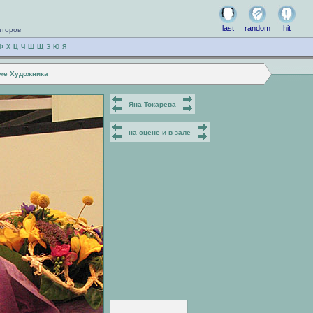
last
random
hit
аторов
Ф
Х
Ц
Ч
Ш
Щ
Э
Ю
Я
оме Художника
Яна Токарева
на сцене и в зале