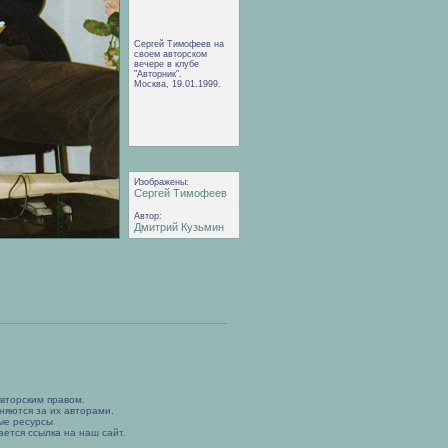
Сергей Тимофеев на
своем авторском
вечере в клубе
"Авторник".
Москва, 19.01.1999.
Изображены:
Сергей Тимофеев
Автор:
Дмитрий Кузьмин
вторским правом.
няются за их авторами.
ые ресурсы
ется ссылка на наш сайт.