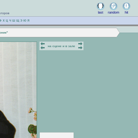
last
random
hit
аторов
Ф
Х
Ц
Ч
Ш
Щ
Э
Ю
Я
рник"
на сцене и в зале