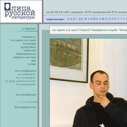
на 06.08.26 сайт содержит 3276 изображений 873 литер
персоналии :
А
Б
В
Г
Д
Е
Ж
З
И
Й
К
Л
М
Н
О
П
Р
С
Т
У
о проекте
/
на сцене и в зале
Сергей Тимофеев в клубе "Авто
портреты
на сцене и в зале
ситуации
групповые
события
неформально
пером и кистью
арт
и еще
кто изображен
по алфавиту
по географии
по виду деятельности
по поколению
кто изобразил
благодарности