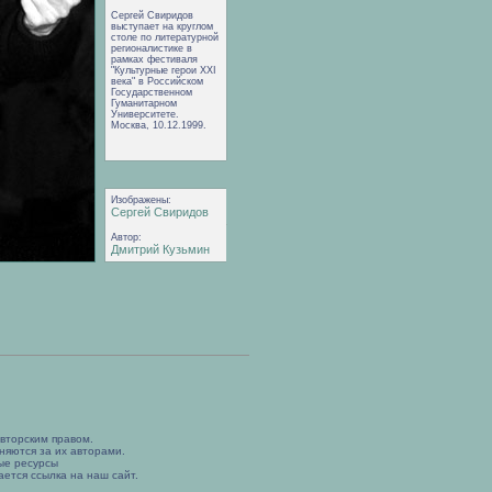
Сергей Свиридов
выступает на круглом
столе по литературной
регионалистике в
рамках фестиваля
"Культурные герои XXI
века" в Российском
Государственном
Гуманитарном
Университете.
Москва, 10.12.1999.
Изображены:
Сергей Свиридов
Автор:
Дмитрий Кузьмин
вторским правом.
няются за их авторами.
ые ресурсы
ется ссылка на наш сайт.