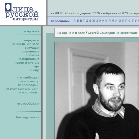
на 08.08.26 сайт содержит 3276 изображений 873 литер
персоналии :
А
Б
В
Г
Д
Е
Ж
З
И
Й
К
Л
М
Н
О
П
Р
С
Т
У
о проекте
/
на сцене и в зале
Сергей Свиридов на фестивале 
портреты
на сцене и в зале
ситуации
групповые
события
неформально
пером и кистью
арт
и еще
кто изображен
по алфавиту
по географии
по виду деятельности
по поколению
кто изобразил
благодарности