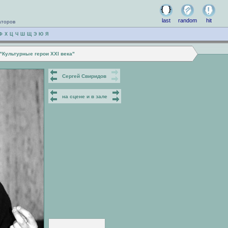
last
random
hit
аторов
Ф
Х
Ц
Ч
Ш
Щ
Э
Ю
Я
"Культурные герои XXI века"
Сергей Свиридов
на сцене и в зале