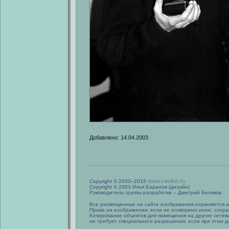
Добавлено: 14.04.2003
www.vavilon.ru
Copyright © 2003–2015
Copyright © 2003 Илья Баранов (дизайн)
Руководитель группы разработки – Дмитрий Беляков
Все размещенные на сайте изображения охраняются а
Права на изображения, если не оговорено иное, сохра
Копирование объектов для помещения на другие сетев
не требует специального разрешения, если при этом да